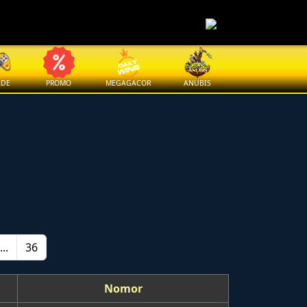
ADE
PROMO
MEGAGACOR
ANUBIS
...
36
Nomor