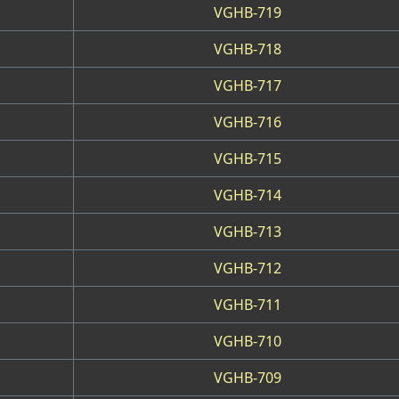
VGHB-719
VGHB-718
VGHB-717
VGHB-716
VGHB-715
VGHB-714
VGHB-713
VGHB-712
VGHB-711
VGHB-710
VGHB-709