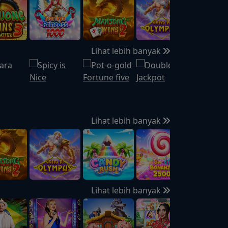
Lihat lebih banyak
Lihat lebih banyak
Lihat lebih banyak