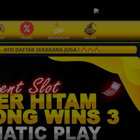
ADE
PROMO
MEGAGACOR
ANUBIS
 ! 🔥🔥🔥