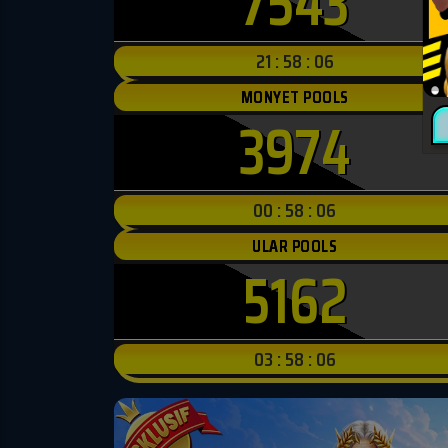
7543
21 : 58 : 03
MONYET POOLS
3974
00 : 58 : 03
ULAR POOLS
5162
03 : 58 : 03