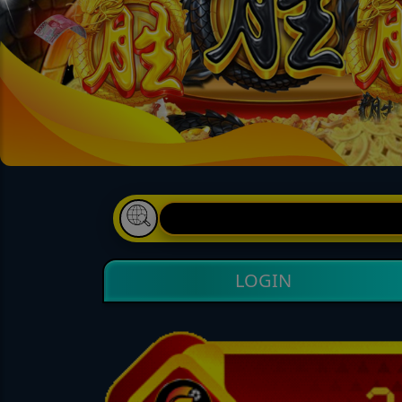
LOGIN