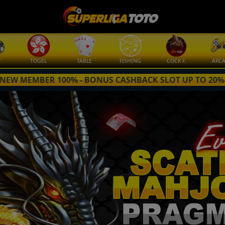
T
TOGEL
TABLE
FISHING
COCK F.
ARC
CASHBACK SLOT UP TO 20% - AYO DAFTAR SEKARANG JUGA