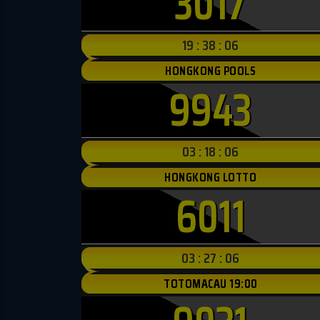
3017
19 : 38 : 03
HONGKONG POOLS
9943
03 : 18 : 03
HONGKONG LOTTO
6011
03 : 27 : 03
TOTOMACAU 19:00