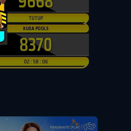
9668
TUTUP
KUDA POOLS
8370
02 : 58 : 03