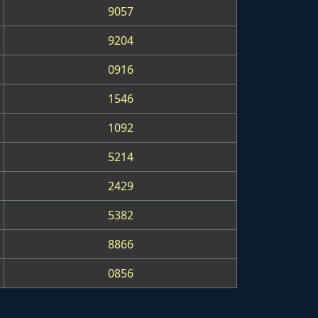
9057
9204
0916
1546
1092
5214
2429
5382
8866
0856