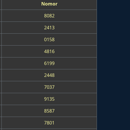
Nomor
8082
2413
0158
4816
6199
2448
7037
9135
8587
7801