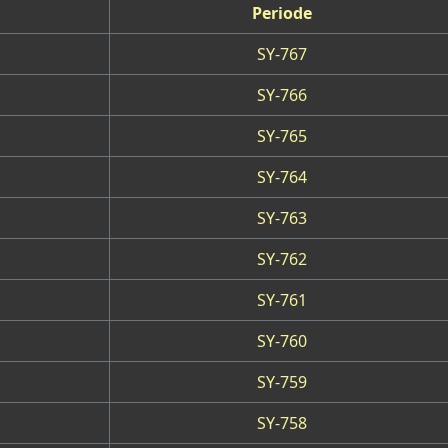
Periode
SY-767
SY-766
SY-765
SY-764
SY-763
SY-762
SY-761
SY-760
SY-759
SY-758