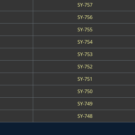
SY-757
SY-756
SY-755
SY-754
SY-753
SY-752
SY-751
SY-750
SY-749
SY-748