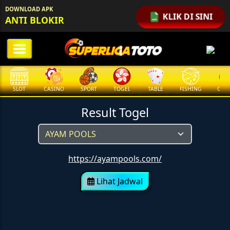
DOWNLOAD APK
KLIK DI SINI
ANTI BLOKIR
SLOT
CASINO
SPORT
TOGEL
TABLE
FISHING
COCK
Result Togel
https://ayampools.com/
Lihat Jadwal