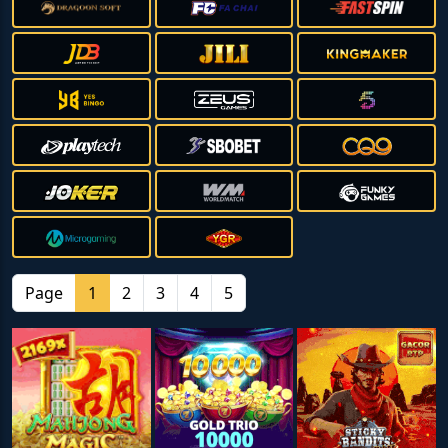
Page
1
2
3
4
5