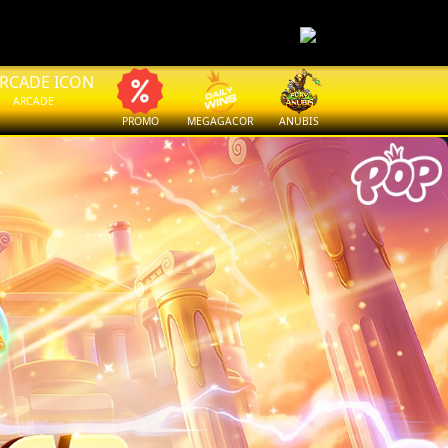
ARCADE
PROMO
MEGAGACOR
ANUBIS