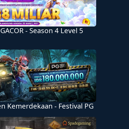
GACOR - Season 4 Level 5
n Kemerdekaan - Festival PG