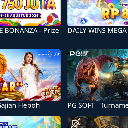
E BONANZA - Prize
DAILY WINS MEGA 
Gajian Heboh
PG SOFT - Turname