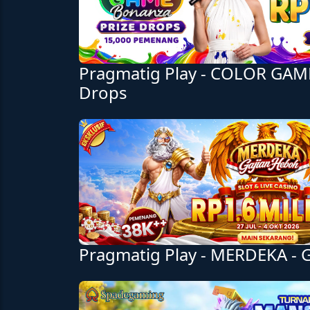
Pragmatig Play - COLOR GAM
Drops
Pragmatig Play - MERDEKA - 