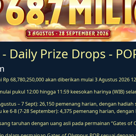
- Daily Prize Drops - PO
m
ai Rp 68,780,250,000 akan diberikan mulai 3 Agustus 2026 1
 mulai pukul 12:00 hingga 11:59 keesokan harinya (WIB) se
gustus – 7 Sept): 26,150 pemenang harian, dengan hadiah se
 ke 6-8 (7-28 September): 4,375 pemenang harian, dengan ha
asang taruhan dengan uang asli pada permainan “Gates of
in dalam permainan Gates of Olympus POP sesuai dengan