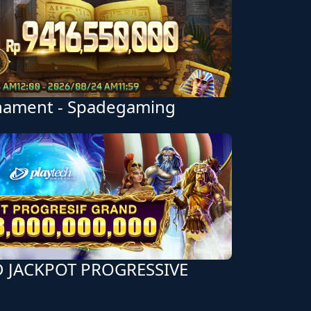
rnament - Spadegaming
D JACKPOT PROGRESSIVE